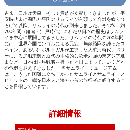
お気に入り
古来、日本は天皇、そして貴族が支配してきましたが、平
安時代末に源氏と平氏のサムライが台頭して合戦を繰りひ
ろげて以降、サムライの時代が到来しました。その後、約
700年間（鎌倉～江戸時代）にわたり日本の歴史はサムラ
イを中心に展開してきました。サムライの時代の700年間
には、世界帝国モンゴルによる元寇、無敵艦隊を誇ったス
ペイン、あるいはポルトガルが主導した大航海時代、ペリ
ーによる黒船来襲と近代の本格的な欧米列強の東アジア進
出など、日本は世界戦略を持った外国によって、いくどか
の危機を迎えてきました。 当サムライ・ミュージアム
は、こうした国難に立ち向かったサムライとサムライ・ス
ピリットの一端を日本人と海外からの旅行者に紹介するこ
とを目指しています。
詳細情報
電話番号