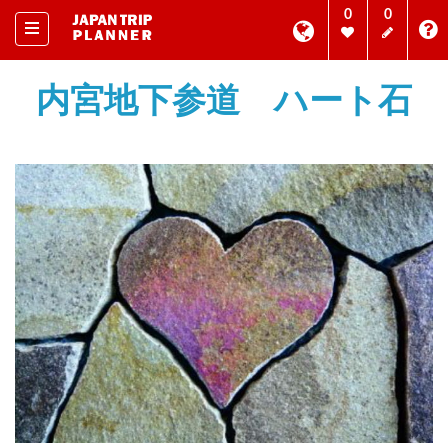
0
0
内宮地下参道 ハート石